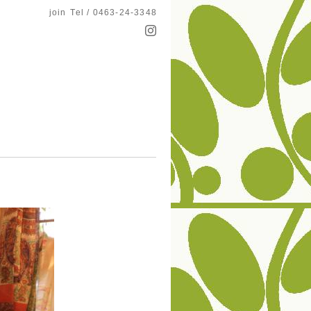
join
Tel / 0463-24-3348