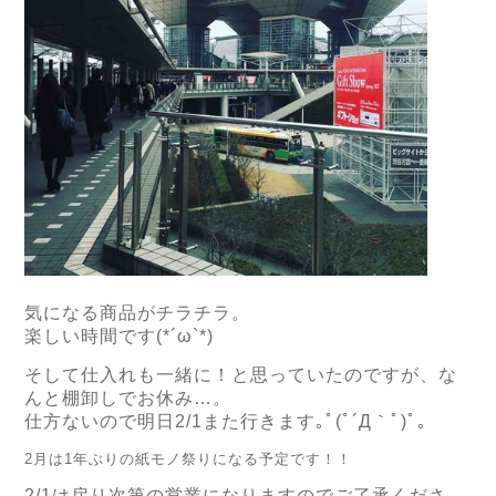
気になる商品がチラチラ。
楽しい時間です(*´ω`*)
そして仕入れも一緒に！と思っていたのですが、な
んと棚卸しでお休み…。
仕方ないので明日2/1また行きます｡ﾟ(ﾟ´Д｀ﾟ)ﾟ｡
2月は1年ぶりの紙モノ祭りになる予定です！！
2/1は戻り次第の営業になりますのでご了承くださ