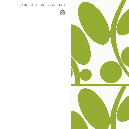
join
Tel / 0463-24-3348