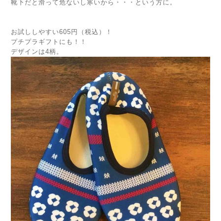
靴下だと滑って危ないし寒いから・・・という方に。
お試ししやすい605円（税込）！
プチプラギフトにも！！
デザインは4柄。