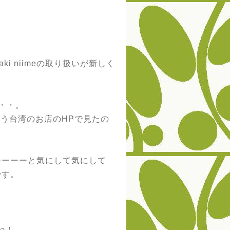
i niimeの取り扱いが新しく
か・・。
という台湾のお店のHPで見たの
ーーーーと気にして気にして
です。
ね！