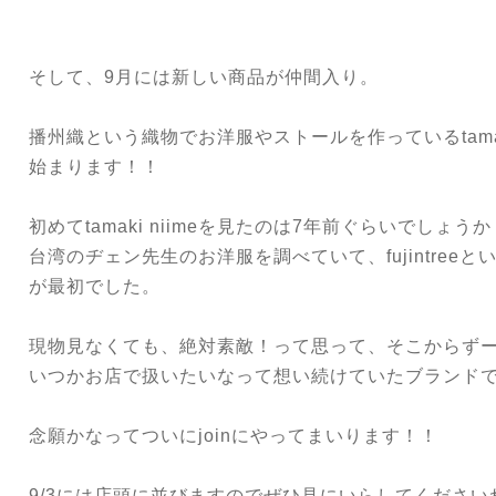
そして、9月には新しい商品が仲間入り。
播州織という織物でお洋服やストールを作っているtamak
始まります！！
初めてtamaki niimeを見たのは7年前ぐらいでしょう
台湾のヂェン先生のお洋服を調べていて、fujintree
が最初でした。
現物見なくても、絶対素敵！って思って、そこからず
いつかお店で扱いたいなって想い続けていたブランド
念願かなってついにjoinにやってまいります！！
9/3には店頭に並びますので
ぜひ見にいらしてください